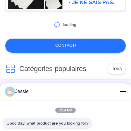
- JE NE SAIS PAS.
loading...
CONTACT!
Catégories populaires
Tous
Matériel de Smart
Matériel de carte de
Jessie
Card
PVC
3:14 PM
Feuilles imprimables
Digital imprimant des
de PVC de jet d'encre
feuilles de PVC
Good day, what product are you looking for?