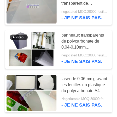
NOUVELLES
transparent de
recouvrement pour la
negotiated MOQ:20000 feuilles
production normale de
- JE NE SAIS PAS.
DEMANDEZ
carte PC
UN DEVIS
panneaux transparents
de polycarbonate de
PLAN
0.04-0.10mm,
DU
recouvrement non-
negotiated MOQ:20000 feuilles
enduit de PC fait sur
SITE
- JE NE SAIS PAS.
commande de taille
PRIVACY
laser de 0.06mm gravant
les feuilles en plastique
POLICY
du polycarbonate A4
Negotiatable MOQ:30000 feuilles ou 2 tonnes
- JE NE SAIS PAS.