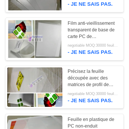
NOUS
- JE NE SAIS PAS.
VISITE
Film anti-vieillissement
DE
transparent de base de
carte PC de
L'USINE
polycarbonate pour la
negotiable MOQ:30000 feuilles ou 2 tonnes
carte sans contact
- JE NE SAIS PAS.
CONTRÔLE
DE
Précisez la feuille
LA
découpée avec des
matrices de profil de
QUALITÉ
polycarbonate
negotiable MOQ:30000 feuilles ou 2 tonnes
d'impression offset pour
- JE NE SAIS PAS.
NOUS
la production de corps
de carte PC
CONTACTER
Feuille en plastique de
PC non-enduit