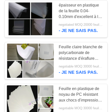
épaisseur en plastique
de la feuille 0.04-
0.10mm d'excellent à la
traction PC de
negotiated MOQ:20000 feuilles
résistance
- JE NE SAIS PAS.
Feuille claire blanche de
polycarbonate de
résistance d'éraflure
pour la production de
negotiable MOQ:30000 feuilles ou 2 tonnes
carte PC
- JE NE SAIS PAS.
Feuille en plastique de
noyau de PC résistant
aux chocs d'impression
offset pour la carte de
negotiable MOQ:30000 feuilles ou 2 tonnes
plastique de PC