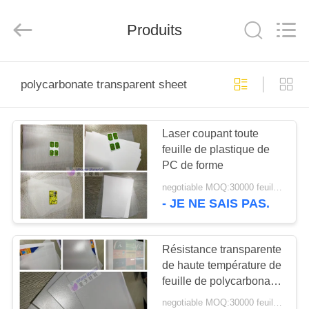
MKarte
Material
Technology
Produits
(Tianjin)
Limited.
All
Rights
Reserved.
À
polycarbonate transparent sheet
LA
MAISON
Laser coupant toute
feuille de plastique de
PRODUITS
PC de forme
negotiable MOQ:30000 feuilles ou 2 tonnes
VIDÉOS
- JE NE SAIS PAS.
À
Résistance transparente
de haute température de
PROPOS
feuille de polycarbonate
DE
ignifuge
negotiable MOQ:30000 feuilles ou 2 tonnes