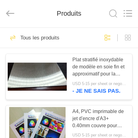
MKarte
Material
Technology
Produits
(Tianjin)
Limited.
All
Rights
Reserved.
À
73
Tous les produits
LA
Matériel de Smart
MAISON
Card
Plat stratifié inoxydable
de modèle en soie fin et
PRODUITS
approximatif pour la
stratification de carte de
USD 5-15 per sheet or negotiable MOQ:100 PCs
PVC
VIDÉOS
- JE NE SAIS PAS.
70
Matériel de carte de
À
A4, PVC imprimable de
jet d'encre d'A3+
PROPOS
PVC
0.40mm couvre pour
DE
l'imprimante à jet d'encre
USD 5-15 per sheet or negotiable MOQ:30000 feuilles ou 2 tonnes