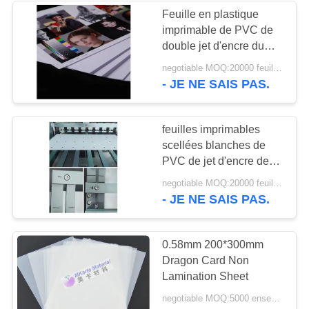
Feuille en plastique
imprimable de PVC de
61
double jet d'encre du
Plaque d'acier
côté A4
negotiable MOQ:20000 feuilles
- JE NE SAIS PAS.
stratifiée
feuilles imprimables
scellées blanches de
PVC de jet d'encre de
0.33mm
46
negotiable MOQ:20000 feuilles
- JE NE SAIS PAS.
Protection stratifiée
0.58mm 200*300mm
Dragon Card Non
Lamination Sheet
negotiable MOQ:5000 ensembles (3 feuilles par ensemble)