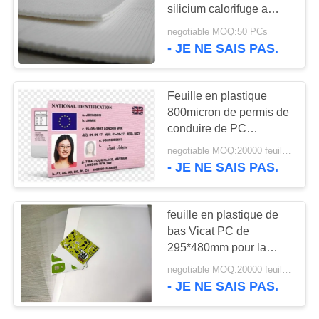
NOUVELLES
silicium calorifuge a
stratifié la protection
negotiable MOQ:50 PCs
- JE NE SAIS PAS.
43
DEMANDEZ
Recouvrement
UN DEVIS
Feuille en plastique
enduit de PVC
800micron de permis de
PLAN
conduire de PC
DU
transparent de
negotiable MOQ:20000 feuilles ou 2 tonnes
production
SITE
- JE NE SAIS PAS.
37
PRIVACY
feuille en plastique de
Feuille de noyau de
bas Vicat PC de
POLICY
295*480mm pour la
PVC
production sans contact
negotiable MOQ:20000 feuilles ou 2 tonnes
de cartes d'IC
- JE NE SAIS PAS.