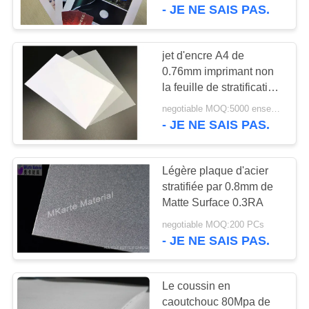
NOUS
- JE NE SAIS PAS.
VISITE
jet d'encre A4 de
52
DE
0.76mm imprimant non
Feuilles imprimables
la feuille de stratification
L'USINE
pour des cartes
de PVC de jet
negotiable MOQ:5000 ensembles (3 feuilles par ensemble)
d'identification
- JE NE SAIS PAS.
CONTRÔLE
d'encre
DE
Légère plaque d'acier
LA
stratifiée par 0.8mm de
Matte Surface 0.3RA
QUALITÉ
40
negotiable MOQ:200 PCs
Digital imprimant
- JE NE SAIS PAS.
NOUS
des feuilles de PVC
CONTACTER
Le coussin en
caoutchouc 80Mpa de