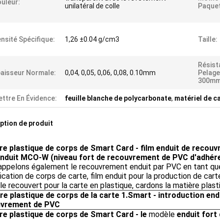
uleur:
unilatéral de colle
Paquet
nsité Spécifique:
1,26 ±0.04 g/cm3
Taille:
Résist
aisseur Normale:
0,04, 0,05, 0,06, 0,08, 0.10mm
Pelage
300mm
ttre En Évidence:
feuille blanche de polycarbonate
,
matériel de ca
ption de produit
re plastique de corps de Smart Card - film enduit de recou
enduit MCO-W (niveau fort de recouvrement de PVC d'adhér
appelons également le recouvrement enduit par PVC en tant qu
fication de corps de carte, film enduit pour la production de cart
le recouvert pour la carte en plastique, cardons la matière plas
re plastique de corps de la carte 1.Smart - introduction endu
uvrement de PVC
re plastique de corps de Smart Card - le
modèle
enduit fort 