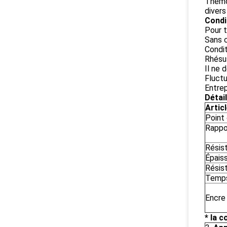
Themop
divers
Condi
Pour t
Sans 
Condit
Rhésu
Il ne 
Fluctu
Entrep
Détail
Artic
Point
Rappo
Résist
Épaiss
Résis
Temps
Encre
* la 