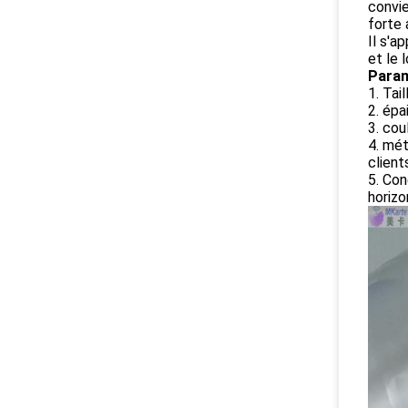
convie
forte
Il s'a
et le 
Param
1. Tai
2. épa
3. cou
4. mét
client
5. Con
horizo