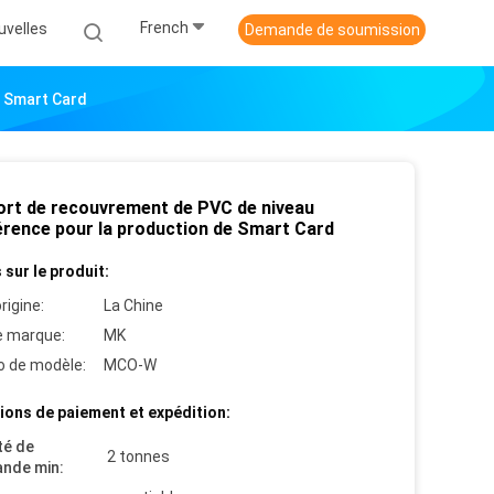
French
uvelles
Demande de soumission
e Smart Card
fort de recouvrement de PVC de niveau
érence pour la production de Smart Card
 sur le produit:
rigine:
La Chine
 marque:
MK
 de modèle:
MCO-W
ions de paiement et expédition:
té de
2 tonnes
nde min: