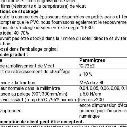
rintable et films engravable de laser
 films (résistants à la température) de vicat
tions de stockage
oute la gamme des épaisseurs disponibles en petits pains et feu
compter que le PVC, nous fournissons également le recouvreme
ions de stockage idéales entre le degré 10-30.
s idéal 40-70%
devrait pas être stocké dans la lumière du soleil directe et évite
ation
osé dans l'emballage original
s de produit :
le
Paramètres
 de ramollissement de Vicat
℃ 72±2
rt de rétrécissement de chauffage
≤ 10 %
ance à la traction
MPA du ≥ 40
eur normale dans le millimètre
0,04, 0,05, 0,06, 0,08, 0,
tance au pelage (90°, 300mm/min)
≥ 6,0 N/cm
 vieillissant (temp 65℃. /95% humidité)
heures >200
encre d'impression d'éc
 appropriée
colorant pour l'impressi
numérique
conception de client peut être acceptent.