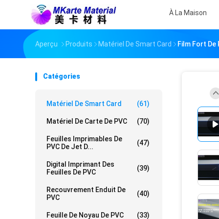
À La Maison
Aperçu
Produits
Matériel De Smart Card
Film Fort De
Catégories
Matériel De Smart Card
(61)
Matériel De Carte De PVC
(70)
Feuilles Imprimables De
(47)
PVC De Jet D...
Digital Imprimant Des
(39)
Feuilles De PVC
Recouvrement Enduit De
(40)
PVC
Feuille De Noyau De PVC
(33)