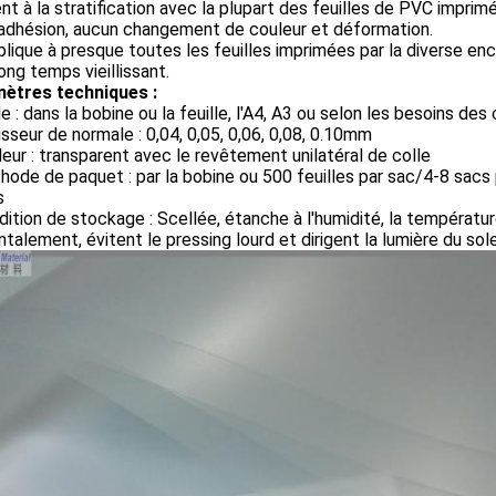
nt à la stratification avec la plupart des feuilles de PVC impri
 adhésion, aucun changement de couleur et déformation.
pplique à presque toutes les feuilles imprimées par la diverse en
long temps vieillissant.
ètres techniques :
lle : dans la bobine ou la feuille, l'A4, A3 ou selon les besoins des 
isseur de normale : 0,04, 0,05, 0,06, 0,08, 0.10mm
leur : transparent avec le revêtement unilatéral de colle
hode de paquet : par la bobine ou 500 feuilles par sac/4-8 sacs 
s
dition de stockage : Scellée, étanche à l'humidité, la températ
ntalement, évitent le pressing lourd et dirigent la lumière du solei