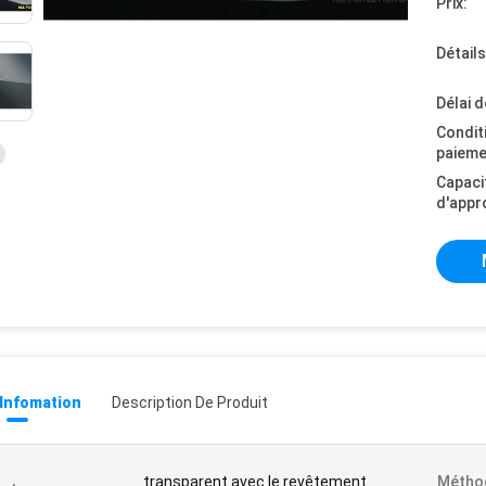
Prix:
Détail
Délai d
Condit
paieme
Capaci
d'appr
 Infomation
Description De Produit
transparent avec le revêtement
Métho