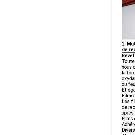
2.
Mat
de re
Revêt
Toutes
nous 
la for
oxydan
ou feu
Et éga
Films
Les fi
de rec
après 
Films 
Adhére
Diver