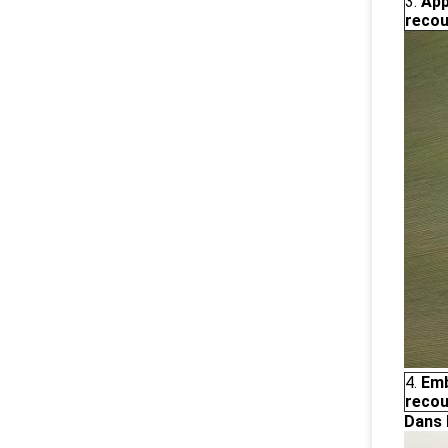
3.
App
reco
4.
Emb
reco
Dans 