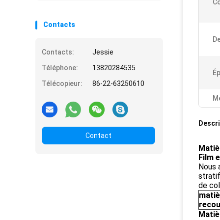
Co
Contacts
De
Contacts:
Jessie
Téléphone:
13820284535
Ép
Télécopieur:
86-22-63250610
Me
Descri
Contact
Matiè
Film 
Nous 
strati
de col
matiè
reco
Matiè