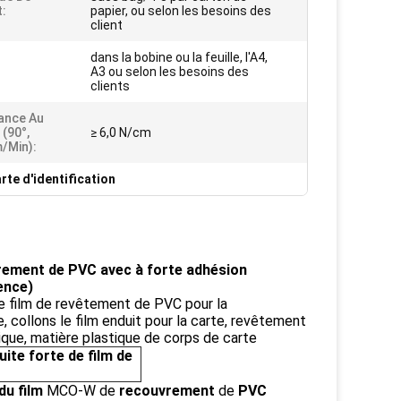
:
papier, ou selon les besoins des
client
dans la bobine ou la feuille, l'A4,
A3 ou selon les besoins des
clients
ance Au
 (90°,
≥ 6,0 N/cm
/min):
rte d'identification
vrement de PVC avec à forte adhésion
ence)
e film de revêtement de PVC pour la
e, collons le film enduit pour la carte, revêtement
tique, matière plastique de corps de carte
ite forte de film de
du film
MCO-W de
recouvrement
de
PVC