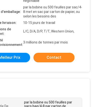
negotiable
par la bobine ou 500 feuilles par sac/4-
s d'emballage:
8 met en sac par carton de papier, ou
selon les besoins des
e livraison:
10-15 jours de travail
ions de
L/C, D/A, D/P, T/T, Western Union,
nt:
té
3 millions de tonnes par mois
ovisionnement:
Meilleur Prix
Contact
par la bobine ou 500 feuilles par
de De
sacs bag/4-8 par carton de