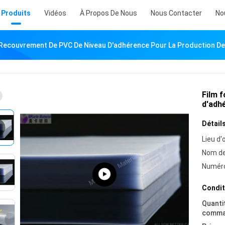
Produits
Vidéos
À Propos De Nous
Nous Contacter
No
 Recouvrement De PVC De Niveau D'adhérence Pour La Production D
Film 
d'adh
Détails
Lieu d'o
Nom de
Numéro
Condit
Quanti
comma