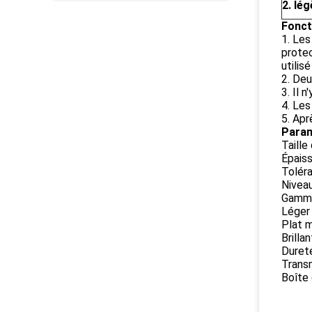
2. lé
Foncti
1. Les
protec
utilis
2. Deu
3. Il 
4. Les
5. Apr
Param
Taille
Épaiss
Toléra
Nivea
Gamme 
Léger
Plat m
Brilla
Duret
Trans
Boîte 