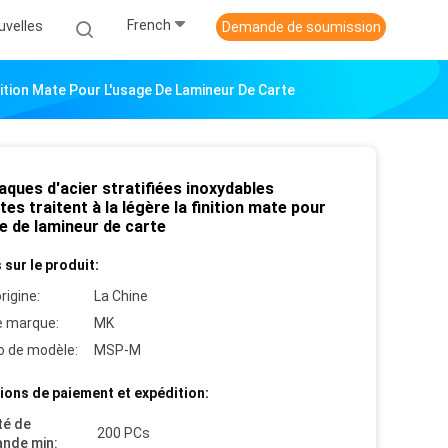
French
uvelles
Demande de soumission
inition Mate Pour L'usage De Lamineur De Carte
aques d'acier stratifiées inoxydables
ntes traitent à la légère la finition mate pour
e de lamineur de carte
 sur le produit:
rigine:
La Chine
 marque:
MK
 de modèle:
MSP-M
ions de paiement et expédition:
té de
200 PCs
nde min: