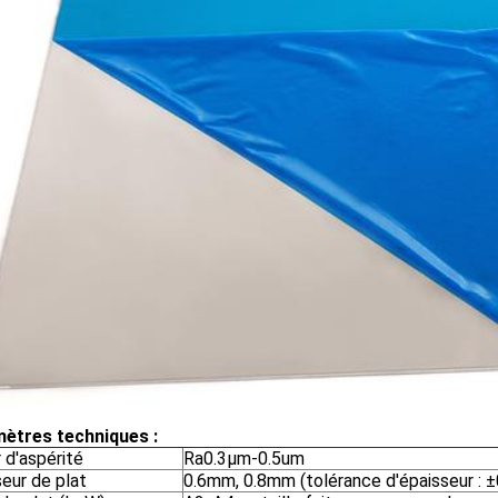
ètres techniques :
 d'aspérité
Ra0.3μm-0.5um
eur de plat
0.6mm, 0.8mm (tolérance d'épaisseur : 