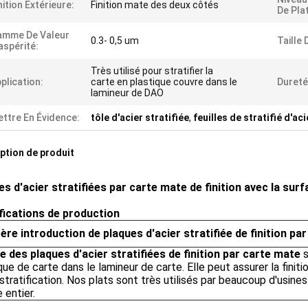
nition Extérieure:
Finition mate des deux côtés
De Plat
amme De Valeur
0.3- 0,5 um
Taille 
aspérité:
Très utilisé pour stratifier la
plication:
carte en plastique couvre dans le
Dureté
lamineur de DAO
ttre En Évidence:
tôle d'acier stratifiée
,
feuilles de stratifié d'ac
ption de produit
es d'acier stratifiées par carte mate de finition avec la su
fications de production
ère introduction de plaques d'acier stratifiée de finition pa
e des plaques d'acier stratifiées de finition par carte mate
s
que de carte dans le lamineur de carte. Elle peut assurer la finit
stratification. Nos plats sont très utilisés par beaucoup d'usine
entier.