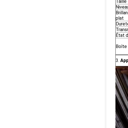
Taille
Niveau
Brilla
plat
Duret
Trans
État 
Boîte
3.
App