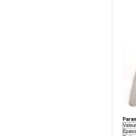
Param
Valeur
Épaiss