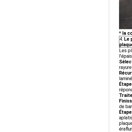
* la 
4.
Le 
plaqu
Les pl
l'épai
Sélec
rayure
Récur
lamin
Étape 
répond
Trait
Finiss
de ba
Étape 
aplati
plaque
éraflu