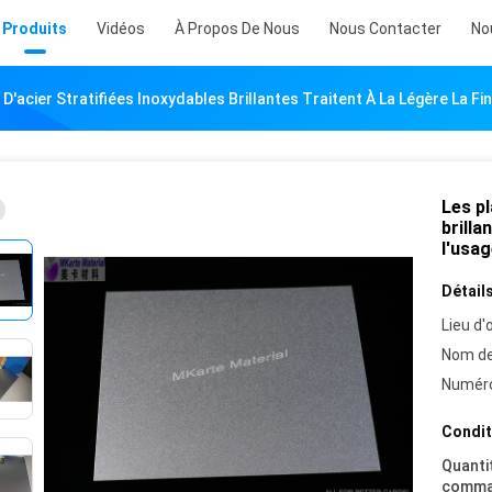
Produits
Vidéos
À Propos De Nous
Nous Contacter
No
D'acier Stratifiées Inoxydables Brillantes Traitent À La Légère La F
Les pl
brilla
l'usag
Détails
Lieu d'o
Nom de
Numéro
Condit
Quanti
comma