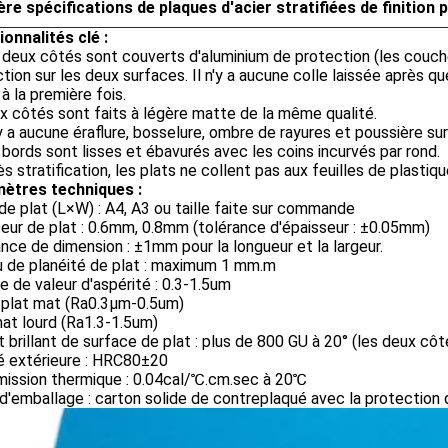
gère spécifications de plaques d'acier stratifiées de finition
onnalités clé :
 deux côtés sont couverts d'aluminium de protection (les couch
tion sur les deux surfaces. Il n'y a aucune colle laissée après qu
é à la première fois.
x côtés sont faits à légère matte de la même qualité.
n'y a aucune éraflure, bosselure, ombre de rayures et poussière su
 bords sont lisses et ébavurés avec les coins incurvés par rond.
ès stratification, les plats ne collent pas aux feuilles de plastique
ètres techniques :
 de plat (L×W) : A4, A3 ou taille faite sur commande
eur de plat : 0.6mm, 0.8mm (tolérance d'épaisseur : ±0.05mm)
nce de dimension : ±1mm pour la longueur et la largeur.
u de planéité de plat : maximum 1 mm.m
de valeur d'aspérité : 0.3-1.5um
 plat mat (Ra0.3μm-0.5um)
at lourd (Ra1.3-1.5um)
nt brillant de surface de plat : plus de 800 GU à 20° (les deux côt
é extérieure : HRC80±20
mission thermique : 0.04cal/℃.cm.sec à 20℃
d'emballage : carton solide de contreplaqué avec la protection d