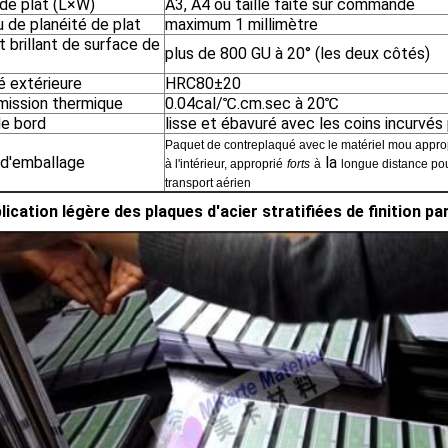
 de plat (L×W)
A3, A4 ou taille faite sur commande
 de planéité de plat
maximum 1 millimètre
nt brillant de surface de
plus de 800 GU à 20° (les deux côtés)
é extérieure
HRC80±20
mission thermique
0.04cal/℃.cm.sec à 20℃
de bord
lisse et ébavuré avec les coins incurvés
Paquet de contreplaqué avec le matériel mou approp
 d'emballage
la
à l'intérieur, approprié
forts
à
longue distance pou
transport aérien
lication
légère des plaques d'acier stratifiées de finition p