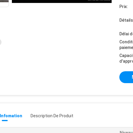
Prix:
Détail
Délai d
Condit
paieme
Capaci
d'appr
 Infomation
Description De Produit
Niveau