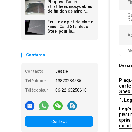
Plaques d'acier
Fi
stratifiées inoxydables
de finition de miroir
G
pour l'usage de
D'
lamineur de carte
Feuille de plat de Matte
Finish Card Stainless
Steel pour la
Ap
stratification de feuille
de PVC de Prelam
Me
Contacts
Descri
Contacts:
Jessie
Plaqu
Téléphone:
13820284535
carte
Télécopieur:
86-22-63250610
Spéci
1.
Lég
Légèr
plasti
après 
Contact
monde 