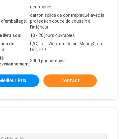
negotiable
carton solide de contreplaqué avec la
s d'emballage:
protection douce de coussin à
l'intérieur
e livraison:
10 - 20 jours ouvrables
ions de
L/C, T/T, Western Union, MoneyGram,
nt:
D/P, D/P
té
3000 par semaine
ovisionnement:
Meilleur Prix
Contact
 De Planéité