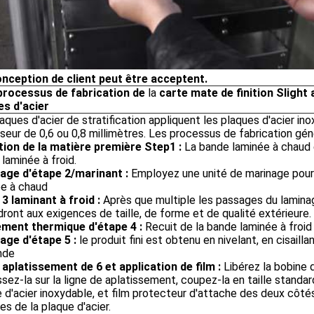
conception de client peut être acceptent.
processus de fabrication de
la
carte mate de finition Slight 
es d'acier
aques d'acier de stratification appliquent les plaques d'acier i
sseur de 0,6 ou 0,8 millimètres. Les processus de fabrication gé
tion de la matière première Step1 :
La bande laminée à chaud
 laminée à froid.
age d'étape 2/marinant :
Employez une unité de marinage pour é
ée à chaud
3 laminant à froid :
Après que multiple les passages du laminage
ront aux exigences de taille, de forme et de qualité extérieure.
ement thermique d'étape 4 :
Recuit de la bande laminée à froid 
age d'étape 5 :
le produit fini est obtenu en nivelant, en cisail
nde
aplatissement de 6 et application de film :
Libérez la bobine d
ssez-la sur la ligne de aplatissement, coupez-la en taille standar
 d'acier inoxydable, et film protecteur d'attache des deux côté
res de la plaque d'acier.