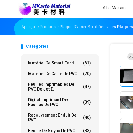
À La Maison
Aperçu
Produits
Plaque D'acier Stratifiée
Les Plaques 
Catégories
Matériel De Smart Card
(61)
Matériel De Carte De PVC
(70)
Feuilles Imprimables De
(47)
PVC De Jet D...
Digital Imprimant Des
(39)
Feuilles De PVC
Recouvrement Enduit De
(40)
PVC
Feuille De Noyau De PVC
(33)