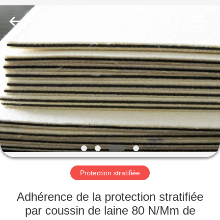
MKarte
Material
Technology
(Tianjin)
Limited.
All
Rights
Reserved.
À
LA
MAISON
PRODUITS
VIDÉOS
À
Protection stratifiée
PROPOS
Adhérence de la protection stratifiée
DE
par coussin de laine 80 N/Mm de