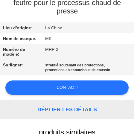
NOUS
feutre pour le processus chaud de
presse
VISITE
Lieu d'origine:
La Chine
DE
Nom de marque:
MK
L'USINE
Numéro de
MRP-2
modèle:
CONTRÔLE
Surligner:
,
stratifié soutenant des protections
DE
protections en caoutchouc de coussin
LA
CONTACT!
QUALITÉ
NOUS
DÉPLIER LES DÉTAILS
CONTACTER
produits similaires