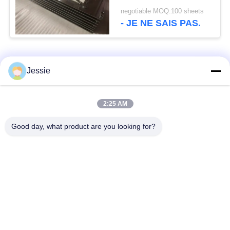
la stratification de
negotiable MOQ:100 sheets
cartes en plastique
- JE NE SAIS PAS.
Catégories populaires
Tous
Jessie
Matériel de Smart
Matériel de carte de
2:25 AM
Card
PVC
Good day, what product are you looking for?
Feuilles imprimables
Digital imprimant des
de PVC de jet d'encre
feuilles de PVC
Recouvrement enduit
Feuille de noyau de
de PVC
PVC
Plaque d'acier