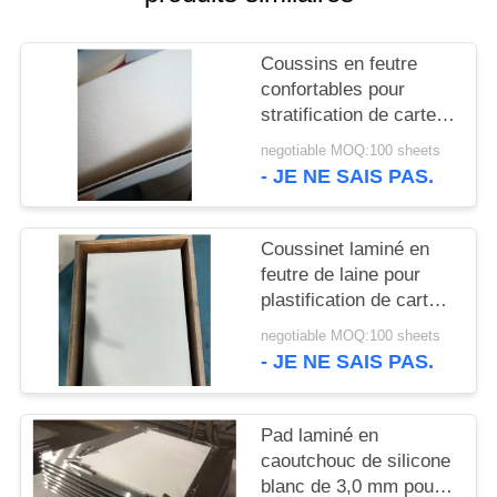
NOUVELLES
Coussins en feutre
DEMANDEZ
confortables pour
UN DEVIS
stratification de cartes
à puce avec finition de
negotiable MOQ:100 sheets
surface en laine et
- JE NE SAIS PAS.
PLAN
matériau intermédiaire
en gel de silice noir
DU
Coussinet laminé en
SITE
feutre de laine pour
plastification de cartes
PRIVACY
plastiques, résistant à
negotiable MOQ:100 sheets
la chaleur jusqu'à
- JE NE SAIS PAS.
POLICY
200°C
Pad laminé en
caoutchouc de silicone
blanc de 3,0 mm pour