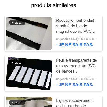
NOUVELLES
produits similaires
DEMANDEZ
Recouvrement enduit
UN DEVIS
stratifié de bande
magnétique de PVC de
0.05mm HICO
PLAN
negotiable MOQ:20000-30000 feuilles
- JE NE SAIS PAS.
DU
SITE
Feuille transparente de
recouvrement de PVC
PRIVACY
de bandes
magnétiques de LOCO
POLICY
negotiable MOQ:20000-30000 feuilles
12.7mm
- JE NE SAIS PAS.
Lignes recouvrement
enduit par bande