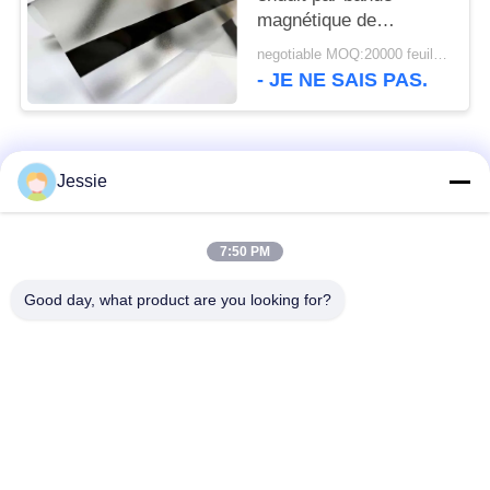
magnétique de
Peelable 300oe 5
negotiable MOQ:20000 feuilles
- JE NE SAIS PAS.
Catégories populaires
Tous
Jessie
Matériel de Smart
Matériel de carte de
7:50 PM
Card
PVC
Good day, what product are you looking for?
Feuilles imprimables
Digital imprimant des
de PVC de jet d'encre
feuilles de PVC
Recouvrement enduit
Feuille de noyau de
de PVC
PVC