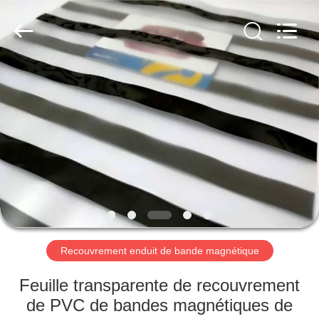
MKarte
Material
Technology
(Tianjin)
Limited.
All
Rights
Reserved.
À
LA
MAISON
PRODUITS
VIDÉOS
À
Recouvrement enduit de bande magnétique
PROPOS
Feuille transparente de recouvrement
DE
de PVC de bandes magnétiques de