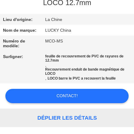
NOUS
LOCO 12.7mm
Lieu d'origine:
La Chine
VISITE
DE
Nom de marque:
LUCKY China
L'USINE
Numéro de
MCO-MS
modèle:
Surligner:
feuille de recouvrement de PVC de rayures de
CONTRÔLE
12.7mm
,
DE
Recouvrement enduit de bande magnétique de
LOCO
LA
,
LOCO barre le PVC a recouvert la feuille
QUALITÉ
CONTACT!
NOUS
CONTACTER
DÉPLIER LES DÉTAILS