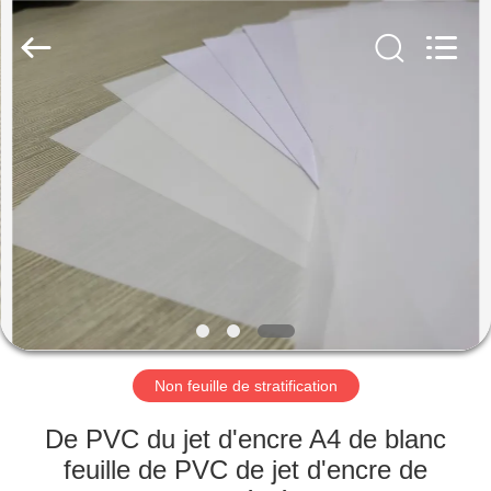
MKarte
Material
Technology
(Tianjin)
Limited.
All
Rights
Reserved.
À
LA
MAISON
PRODUITS
VIDÉOS
À
Non feuille de stratification
PROPOS
De PVC du jet d'encre A4 de blanc
DE
feuille de PVC de jet d'encre de