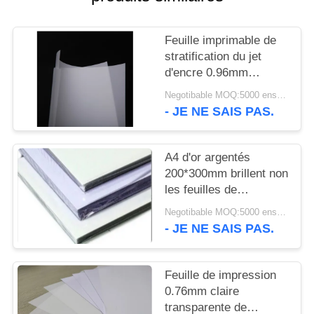
NOUVELLES
Feuille imprimable de
DEMANDEZ
stratification du jet
UN DEVIS
d'encre 0.96mm
d'adhérence d'encre
Negotibable MOQ:5000 ensembles (3 feuilles par feuille)
non
- JE NE SAIS PAS.
PLAN
DU
A4 d'or argentés
SITE
200*300mm brillent non
les feuilles de
PRIVACY
stratification
Negotibable MOQ:5000 ensembles (3 feuilles par feuille)
- JE NE SAIS PAS.
POLICY
Feuille de impression
0.76mm claire
transparente de