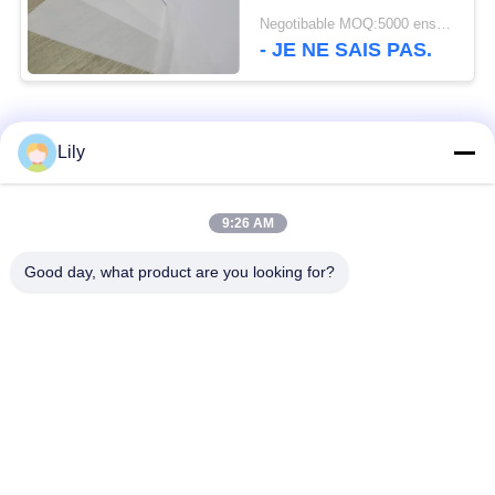
stratification de PVC
Negotibable MOQ:5000 ensembles (3 feuilles par feuille)
de 0.24mm non
- JE NE SAIS PAS.
Catégories populaires
Tous
Lily
Matériel de Smart
Matériel de carte de
9:26 AM
Card
PVC
Good day, what product are you looking for?
Feuilles imprimables
Digital imprimant des
de PVC de jet d'encre
feuilles de PVC
Recouvrement enduit
Feuille de noyau de
de PVC
PVC
Plaque d'acier