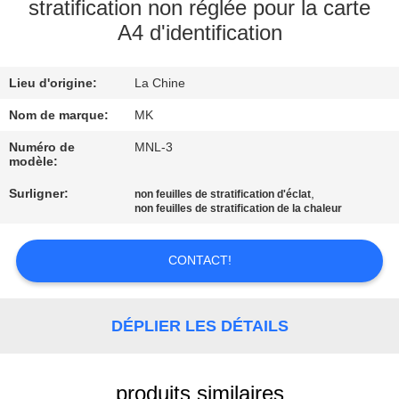
NOUS
stratification non réglée pour la carte
A4 d'identification
VISITE
Lieu d'origine:
La Chine
DE
Nom de marque:
MK
L'USINE
Numéro de
MNL-3
modèle:
CONTRÔLE
Surligner:
,
non feuilles de stratification d'éclat
DE
non feuilles de stratification de la chaleur
LA
CONTACT!
QUALITÉ
NOUS
DÉPLIER LES DÉTAILS
CONTACTER
produits similaires