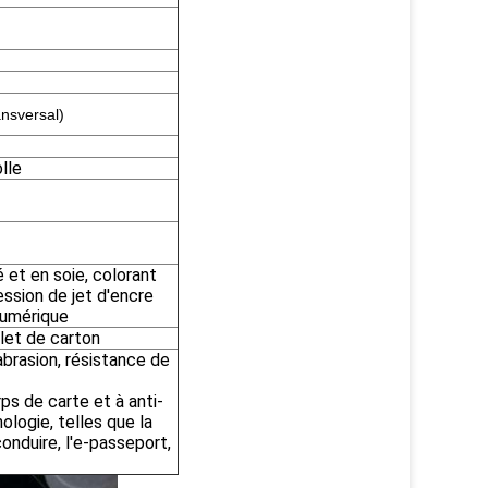
ansversal)
lle
 et en soie, colorant
ession de jet d'encre
 numérique
llet de carton
abrasion, résistance de
ps de carte et à anti-
ologie, telles que la
conduire, l'e-passeport,