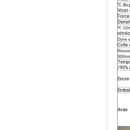
℃ du 
Vicat
Force
Densi
℃
/10
rétré
Dyne e
Colle 
Résist
300mm
Temps
/95% 
Encre
Embal
Avae