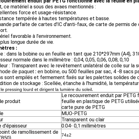
couvrement enduit par PETG fonctionne avec la feuille en p
t, ce matériel a sous des avaes mentionnés :
ellentes force et usage-résistance.
sistance tempérée à hautes températures et basse.
ande parfaite de cartes d'IC d'anti-faux, de carte de permis de
ort.
ériel favorable à l'environnement.
 plus longue durée de vie.
ètres :
lle : dans la bobine ou en feuille en tant que 210*297mm (A4), 
isseur normale dans le millimètre : 0,04, 0,05, 0,06, 0,08, 0,10
leur : Transparent avec le revêtement unilatéral de colle sur la 
, ou 500 feuilles par sac, 4 -8 sacs 
hode de paquet : en bobine
s sont empilés et fermement fixés sur les palettes solides de
dition de stockage : Scellée, étanche à l'humidité, la températ
.
 le pressing lourd et dirigent la lumière du soleil
Le recouvrement enduit par PETG f
e produit
feuille en plastique de PETG utilisée
carte pure de PETG
le
MUO-PETG
ur
Transparent ou clair
e d'épaisseur
0.04- 0,1 millimètres
point de ramollissement de
74±2
 (B50)