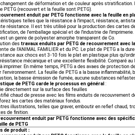
changement de déformation et de couleur après stratification. Il
e PETG (recouvert et la feuille sont PETG).
couvrement enduit par PETG fonctionne avec la feuille en p
éristiques telles que la résistance à l'impact, résistance, antis
te résistance. Il est très utilisé pour la production des cartes 
tification, de l'emballage spécial et de l'industrie de l'imprimerie.
est un genre de polyester amorphe transparent de Co.
cution des
travaux enduits par PETG de recouvrement avec la 
ente de l'ANIMAL FAMILIER et du PC. Le plat de PETG a la duret
istance aux chocs est 3-10 fois le plat en plastique plus qu'ordin
résistance mécanique et une excellente flexibilité. Comparé au P
 à imprimer. En même temps, PETG a des avaes de protection de l
r l'environnement. La feuille de PETG a la basse inflammabilité,
stion, la basse émission de fumée, aucune substances néfastes
astique de PETG carde le processus en général
:
ie directement sur la surface des feuilles
atifié chaud de presse avec les films enduits de recouvrement 
forez les cartes des matériaux fondus.
utres illustrations, telles que graver, emboutir en refief chaud, 
tes de finition.
recouvrement enduit par PETG fonctionne avec des
spécifi
ille
de
PETG
s de produit :