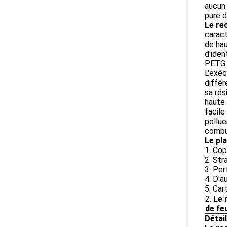
aucun 
pure d
Le re
caract
de hau
d'iden
PETG 
L'exé
différ
sa rés
haute 
facile
pollue
combu
Le pl
1. Cop
2. Str
3. Per
4. D'a
5. Car
2.
Le 
de feu
Détail