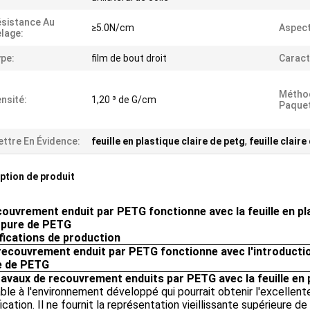
sistance Au
≥5.0N/cm
Aspect
lage:
pe:
film de bout droit
Caract
Métho
nsité:
1,20 ³ de G/cm
Paquet
ttre En Évidence:
feuille en plastique claire de petg
,
feuille claire
ption de produit
couvrement enduit par PETG fonctionne avec la feuille en pla
 pure de PETG
fications de production
recouvrement enduit par PETG fonctionne avec l'
introducti
e
de
PETG
ravaux de recouvrement enduits par PETG avec la feuille en
ble à l'environnement développé qui pourrait obtenir l'excellen
fication. Il ne fournit la représentation vieillissante supérieure 