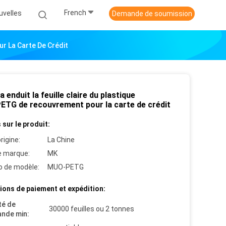
French
uvelles
Demande de soumission
r La Carte De Crédit
 enduit la feuille claire du plastique
ETG de recouvrement pour la carte de crédit
 sur le produit:
rigine:
La Chine
 marque:
MK
 de modèle:
MUO-PETG
ions de paiement et expédition:
té de
30000 feuilles ou 2 tonnes
nde min: