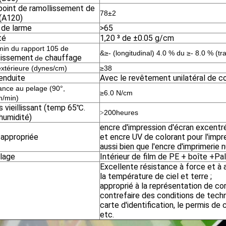
point de ramollissement de
78±2
 (A120)
 de larme
>65
té
1,20 ³ de ±0.05 g/cm
min
du rapport
105
de
&≥- (longitudinal) 4.0 % du ≥- 8.0 % (tr
cissement
chauffage
de
xtérieure (dynes/cm)
≥38
enduite
Avec le revêtement unilatéral de co
ance au pelage (90°,
≥6.0 N/cm
/min
)
 vieillissant (temp 65℃.
200heures
>
humidité)
encre d'impression d'écran excentré
 appropriée
et encre UV de colorant pour l'impr
aussi bien que l'encre d'imprimerie
lage
Intérieur de film de PE + boîte +Pa
Excellente résistance à force et à 
la température de ciel et terre ;
approprié à la représentation de cor
contrefaire des conditions de techn
carte d'identification, le permis de 
etc.