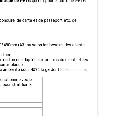
lastique de PETG
qui est pour la carte de PETG
 conduire, de carte et de passeport etc. de
310*480mm (A3) ou selon les besoins des clients
surface
.
par carton ou adaptés aux besoins du client,
et les
 contreplaqué
ure ambiante sous 40℃, le gardent
horizontalement,
onctionne avec la
 pour stratifier la