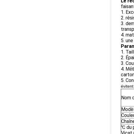
Le re
faisan
1. Exc
2. ré
3. dem
transp
4. mat
5. une
Param
1. Tai
2. Épa
3. Cou
4.
Mét
carton
5. Con
évitent
Nom d
Modè
Coule
Chaîn
℃ du 
Vicat