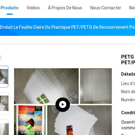
Produits
Vidéos
À Propos De Nous
Nous Contacter
No
Enduit La Feuille Claire Du Plastique PET/PETG De Recouvrement Pou
PETG a
PET/P
Détails
Lieu d'o
Nom de
Numéro
Condit
Quanti
comma