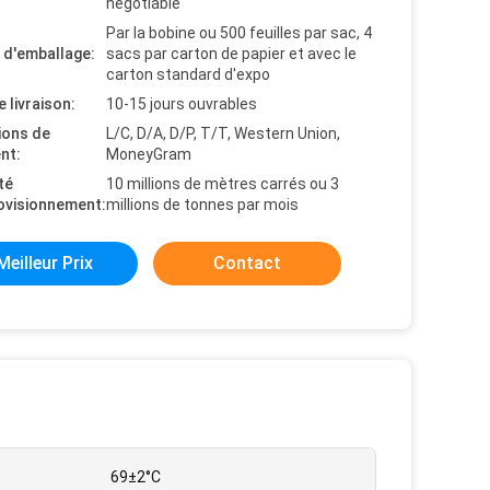
negotiable
Par la bobine ou 500 feuilles par sac, 4
s d'emballage:
sacs par carton de papier et avec le
carton standard d'expo
e livraison:
10-15 jours ouvrables
ions de
L/C, D/A, D/P, T/T, Western Union,
nt:
MoneyGram
té
10 millions de mètres carrés ou 3
ovisionnement:
millions de tonnes par mois
Meilleur Prix
Contact
69±2°C