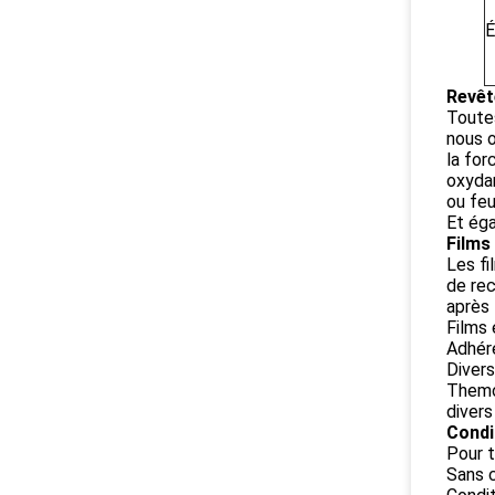
É
Revêt
Toutes
nous 
la for
oxydan
ou feu
Et éga
Films
Les fi
de rec
après 
Films 
Adhére
Diver
Themop
divers
Condi
Pour t
Sans 