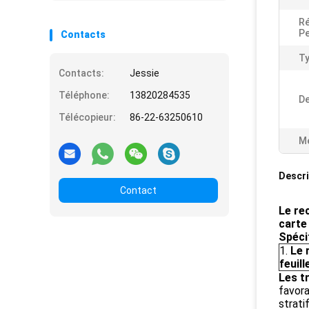
Ré
Pe
Contacts
Ty
Contacts:
Jessie
Téléphone:
13820284535
De
Télécopieur:
86-22-63250610
Me
Descri
Contact
Le re
carte
Spéci
1.
Le 
feuill
Les t
favora
strati