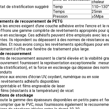
chaleur
tat de stratification suggéré
Temp
110~130
Temps
25min
Pression
≥5Mpa
ements de recouvrement de PETG
 les encres exigent d'une couche adhésive entre l'encre et le re
offrons une gamme complète de revêtements appropriés pour q
ce en esclavage. Ces adhésifs peuvent être employés avec les 
tes. Ils répondent ou dépassent à des normes de résistance au 
illes. Et nous avons conçu les revêtements spécifiques pour emp
lement il offre une fenêtre de traitement plus large.
 de recouvrement
lms de recouvrement assurent la clarté élevée et la visibilité gr
ouvrement fournissent la représentation exceptionnelle : mesure
la stratification), et la force en esclavage qui dépasse des norm
enduits
nce aux encres d'écran UV, oxydant, numérique ou en soie
s revêtements adhésifs disponibles
rintable et films engravable de laser
 films (résistants à la température) de vicat
tions de stockage
oute la gamme des épaisseurs disponibles en petits pains et feu
compter que le PVC, nous fournissons également le recouvreme