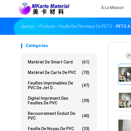
À La Maison
Aperçu
Produits
Feuille De Plastique De PETG
PETG A 
Catégories
Matériel De Smart Card
(61)
Matériel De Carte De PVC
(70)
Feuilles Imprimables De
(47)
PVC De Jet D...
Digital Imprimant Des
(39)
Feuilles De PVC
Recouvrement Enduit De
(40)
PVC
Feuille De Noyau De PVC
(33)