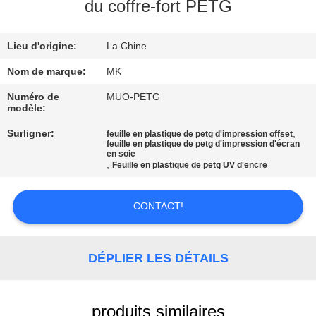
NOUS
du coffre-fort PETG
Lieu d'origine:
La Chine
VISITE
DE
Nom de marque:
MK
L'USINE
Numéro de
MUO-PETG
modèle:
Surligner:
,
feuille en plastique de petg d'impression offset
CONTRÔLE
feuille en plastique de petg d'impression d'écran
en soie
DE
,
Feuille en plastique de petg UV d'encre
LA
CONTACT!
QUALITÉ
NOUS
DÉPLIER LES DÉTAILS
CONTACTER
produits similaires