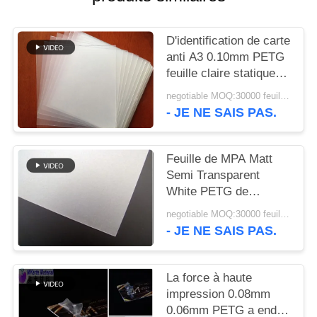
NOUVELLES
D'identification de carte
DEMANDEZ
anti A3 0.10mm PETG
UN DEVIS
feuille claire statique
de la production
negotiable MOQ:30000 feuilles ou 2 tonnes
- JE NE SAIS PAS.
PLAN
DU
Feuille de MPA Matt
SITE
Semi Transparent
White PETG de
PRIVACY
l'impression offset 50
negotiable MOQ:30000 feuilles ou 2 tonnes
- JE NE SAIS PAS.
POLICY
La force à haute
impression 0.08mm
0.06mm PETG a enduit