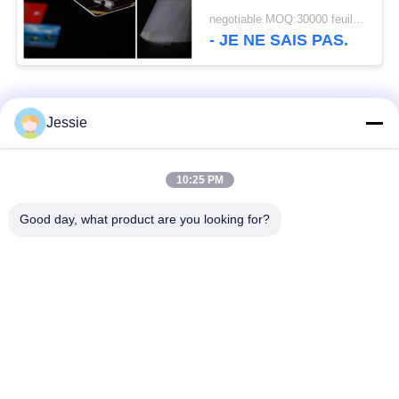
le film
negotiable MOQ:30000 feuilles ou 2 tonnes
- JE NE SAIS PAS.
Catégories populaires
Tous
Jessie
Matériel de Smart
Matériel de carte de
10:25 PM
Card
PVC
Good day, what product are you looking for?
Feuilles imprimables
Digital imprimant des
de PVC de jet d'encre
feuilles de PVC
Recouvrement enduit
Feuille de noyau de
de PVC
PVC
Plaque d'acier