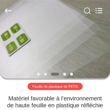
MKarte
Material
Technology
(Tianjin)
Limited.
All
Rights
Reserved.
À
LA
MAISON
PRODUITS
VIDÉOS
À
Feuille de plastique de PETG
PROPOS
Matériel favorable à l'environnement
DE
de haute feuille en plastique réfléchie