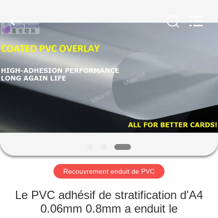
MKarte
Material
Technology
(Tianjin)
Limited.
All
Rights
Reserved.
À
LA
MAISON
PRODUITS
VIDÉOS
À
Recouvrement enduit de PVC
PROPOS
Le PVC adhésif de stratification d'A4
DE
0.06mm 0.8mm a enduit le