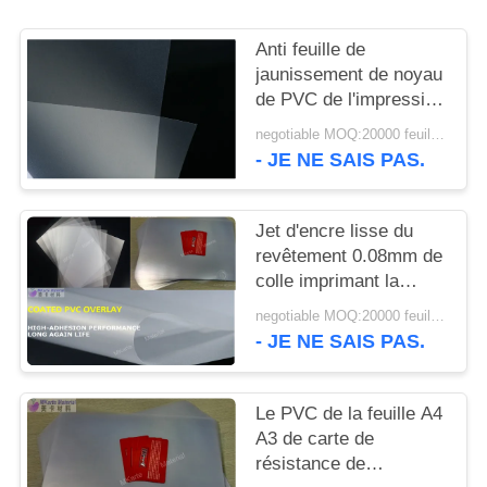
NOUVELLES
Anti feuille de
jaunissement de noyau
DEMANDEZ
de PVC de l'impression
UN DEVIS
offset 6,0 N/Cm
negotiable MOQ:20000 feuilles ou 2 tonnes
- JE NE SAIS PAS.
PLAN
DU
Jet d'encre lisse du
SITE
revêtement 0.08mm de
colle imprimant la
feuille de PVC
negotiable MOQ:20000 feuilles ou 2 tonnes
PRIVACY
- JE NE SAIS PAS.
POLICY
Le PVC de la feuille A4
A3 de carte de
résistance de