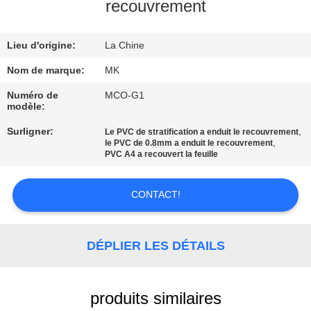
NOUS
recouvrement
Lieu d'origine:
La Chine
VISITE
DE
Nom de marque:
MK
L'USINE
Numéro de
MCO-G1
modèle:
Surligner:
,
Le PVC de stratification a enduit le recouvrement
CONTRÔLE
,
le PVC de 0.8mm a enduit le recouvrement
PVC A4 a recouvert la feuille
DE
LA
CONTACT!
QUALITÉ
DÉPLIER LES DÉTAILS
NOUS
CONTACTER
produits similaires