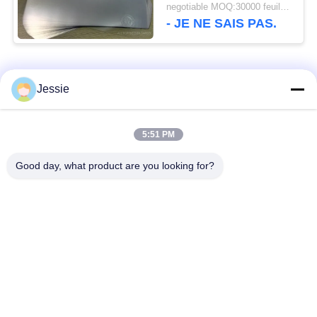
déformation a enduit le
negotiable MOQ:30000 feuilles ou 2 tonnes
recouvrement
- JE NE SAIS PAS.
Catégories populaires
Tous
Jessie
Matériel de Smart
Matériel de carte de
5:51 PM
Card
PVC
Good day, what product are you looking for?
Feuilles imprimables
Digital imprimant des
de PVC de jet d'encre
feuilles de PVC
Recouvrement enduit
Feuille de noyau de
de PVC
PVC
Plaque d'acier
Protection stratifiée