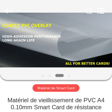
MKarte
Material
Technology
(Tianjin)
Limited.
All
Rights
Reserved.
À
LA
MAISON
PRODUITS
VIDÉOS
À
Matériel de Smart Card
PROPOS
Matériel de vieillissement de PVC A4
DE
0.10mm Smart Card de résistance