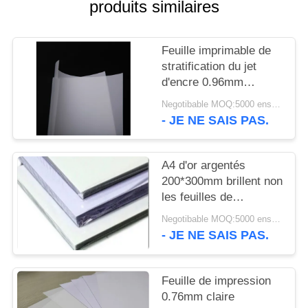
produits similaires
NOUVELLES
DEMANDEZ
Feuille imprimable de
stratification du jet
UN DEVIS
d'encre 0.96mm
d'adhérence d'encre
Negotibable MOQ:5000 ensembles (3 feuilles par feuille)
PLAN
non
- JE NE SAIS PAS.
DU
SITE
A4 d'or argentés
200*300mm brillent non
les feuilles de
PRIVACY
stratification
Negotibable MOQ:5000 ensembles (3 feuilles par feuille)
POLICY
- JE NE SAIS PAS.
Feuille de impression
0.76mm claire