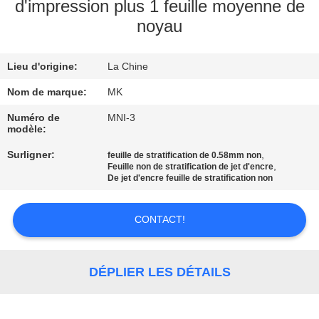
NOUS
d'impression plus 1 feuille moyenne de
noyau
VISITE
Lieu d'origine:
La Chine
DE
Nom de marque:
MK
L'USINE
Numéro de
MNI-3
modèle:
CONTRÔLE
Surligner:
,
feuille de stratification de 0.58mm non
DE
,
Feuille non de stratification de jet d'encre
De jet d'encre feuille de stratification non
LA
QUALITÉ
CONTACT!
NOUS
DÉPLIER LES DÉTAILS
CONTACTER