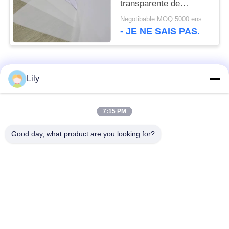
transparente de
stratification de PVC
Negotibable MOQ:5000 ensembles (3 feuilles par feuille)
de 0.24mm non
- JE NE SAIS PAS.
Catégories populaires
Tous
Lily
Matériel de Smart
Matériel de carte de
7:15 PM
Card
PVC
Good day, what product are you looking for?
Feuilles imprimables
Digital imprimant des
de PVC de jet d'encre
feuilles de PVC
Recouvrement enduit
Feuille de noyau de
de PVC
PVC