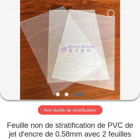
MKarte
Material
Technology
(Tianjin)
Limited.
All
Rights
Reserved.
À
LA
MAISON
PRODUITS
VIDÉOS
À
Non feuille de stratification
PROPOS
Feuille non de stratification de PVC de
DE
jet d'encre de 0.58mm avec 2 feuilles