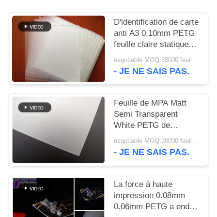
NOUVELLES
D'identification de carte
anti A3 0.10mm PETG
DEMANDEZ
feuille claire statique
UN DEVIS
de la production
negotiable MOQ:30000 feuilles ou 2 tonnes
- JE NE SAIS PAS.
PLAN
DU
Feuille de MPA Matt
SITE
Semi Transparent
White PETG de
l'impression offset 50
negotiable MOQ:30000 feuilles ou 2 tonnes
PRIVACY
- JE NE SAIS PAS.
POLICY
La force à haute
impression 0.08mm
0.06mm PETG a enduit