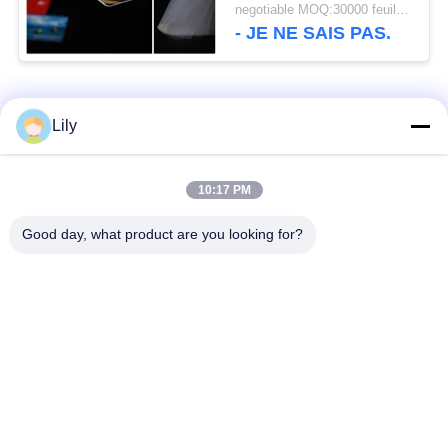
le film
negotiable MOQ:30000 feuilles ou 2 tonnes
- JE NE SAIS PAS.
Catégories populaires
Tous
Lily
Matériel de Smart
Matériel de carte de
10:17 PM
Card
PVC
Good day, what product are you looking for?
Feuilles imprimables
Digital imprimant des
de PVC de jet d'encre
feuilles de PVC
Recouvrement enduit
Feuille de noyau de
de PVC
PVC
Plaque d'acier
Protection stratifiée