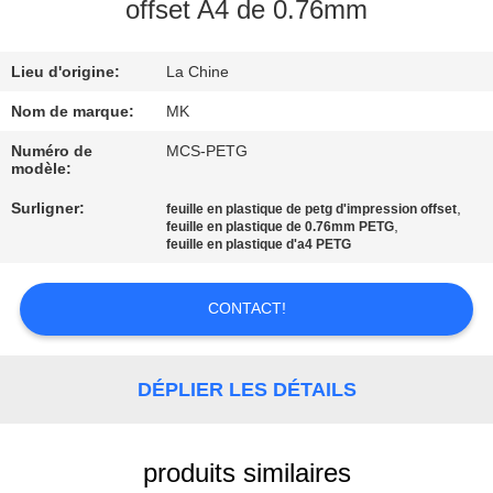
NOUS
offset A4 de 0.76mm
Lieu d'origine:
La Chine
VISITE
DE
Nom de marque:
MK
L'USINE
Numéro de
MCS-PETG
modèle:
Surligner:
,
feuille en plastique de petg d'impression offset
CONTRÔLE
,
feuille en plastique de 0.76mm PETG
feuille en plastique d'a4 PETG
DE
LA
CONTACT!
QUALITÉ
DÉPLIER LES DÉTAILS
NOUS
CONTACTER
produits similaires