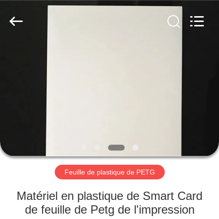
MKarte
Material
Technology
(Tianjin)
Limited.
All
Rights
Reserved.
À
LA
MAISON
PRODUITS
VIDÉOS
À
Feuille de plastique de PETG
PROPOS
Matériel en plastique de Smart Card
DE
de feuille de Petg de l'impression