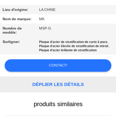
NOUS
Lieu d'origine:
LA CHINE
VISITE
Nom de marque:
MK
DE
Numéro de
MSP-G
modèle:
L'USINE
Surligner:
,
Plaque d'acier de stratification de carte à puce
,
Plaque d'acier élevée de stratification de miroir
CONTRÔLE
Plaque d'acier brillante de stratification
DE
CONTACT!
LA
QUALITÉ
DÉPLIER LES DÉTAILS
NOUS
CONTACTER
produits similaires