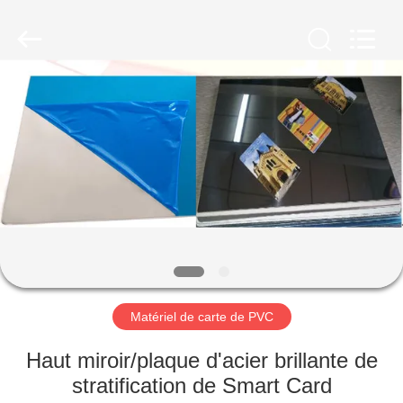
MKarte
Material
Technology
(Tianjin)
Limited.
All
Rights
Reserved.
À
LA
MAISON
PRODUITS
VIDÉOS
À
Matériel de carte de PVC
PROPOS
Haut miroir/plaque d'acier brillante de
DE
stratification de Smart Card