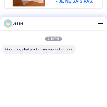
- JE NE SAIS PAS.
M-PET-HIP
Catégories populaires
Tous
Jessie
Matériel de Smart
Matériel de carte de
3:20 PM
Card
PVC
Good day, what product are you looking for?
Feuilles imprimables
Digital imprimant des
de PVC de jet d'encre
feuilles de PVC
Recouvrement enduit
Feuille de noyau de
de PVC
PVC
Plaque d'acier
Protection stratifiée
stratifiée