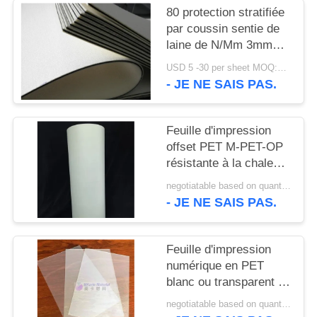
NOUVELLES
80 protection stratifiée
par coussin sentie de
laine de N/Mm 3mm
DEMANDEZ
pour la carte de crédit
USD 5 -30 per sheet MOQ:100 PCs
UN DEVIS
- JE NE SAIS PAS.
PLAN
Feuille d'impression
DU
offset PET M-PET-OP
SITE
résistante à la chaleur,
sans déformation,
negotiatable based on quantity MOQ:10000 feuilles
résistante au
- JE NE SAIS PAS.
PRIVACY
vieillissement à la
chaleur humide et à
POLICY
haute résistance à la
Feuille d'impression
traction
numérique en PET
blanc ou transparent de
0,075 à 0,25 mm pour
negotiatable based on quantity MOQ:10000 feuilles
imprimante HP Indigo