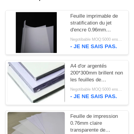
NOUVELLES
Feuille imprimable de
DEMANDEZ
stratification du jet
d'encre 0.96mm
UN DEVIS
d'adhérence d'encre
Negotibable MOQ:5000 ensembles (3 feuilles par feuille)
non
- JE NE SAIS PAS.
PLAN
DU
A4 d'or argentés
SITE
200*300mm brillent non
les feuilles de
stratification
PRIVACY
Negotibable MOQ:5000 ensembles (3 feuilles par feuille)
- JE NE SAIS PAS.
POLICY
Feuille de impression
0.76mm claire
transparente de