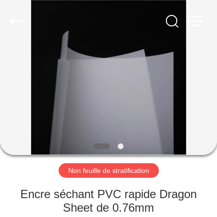
MKarte
Material
Technology
(Tianjin)
Limited.
All
Rights
Reserved.
À
LA
MAISON
PRODUITS
VIDÉOS
À
Non feuille de stratification
PROPOS
Encre séchant PVC rapide Dragon
DE
Sheet de 0.76mm