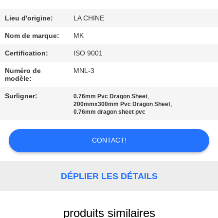
NOUS
Lieu d'origine:
LA CHINE
VISITE
Nom de marque:
MK
DE
Certification:
ISO 9001
L'USINE
Numéro de
MNL-3
modèle:
CONTRÔLE
Surligner:
,
0.76mm Pvc Dragon Sheet
,
200mmx300mm Pvc Dragon Sheet
DE
0.76mm dragon sheet pvc
LA
CONTACT!
QUALITÉ
NOUS
DÉPLIER LES DÉTAILS
CONTACTER
produits similaires