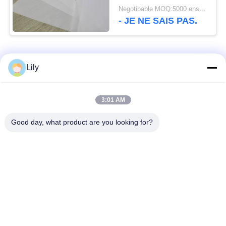
stratification de PVC
Negotibable MOQ:5000 ensembles (3 feuilles par feuille)
de 0.24mm non
- JE NE SAIS PAS.
Catégories populaires
Tous
Lily
Matériel de Smart
Matériel de carte de
3:01 AM
Card
PVC
Good day, what product are you looking for?
Feuilles imprimables
Digital imprimant des
de PVC de jet d'encre
feuilles de PVC
Recouvrement enduit
Feuille de noyau de
de PVC
PVC
Plaque d'acier