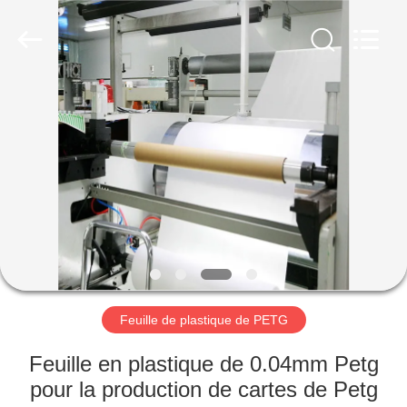
MKarte
Material
Technology
(Tianjin)
Limited.
All
Rights
Reserved.
À
LA
MAISON
PRODUITS
VIDÉOS
À
Feuille de plastique de PETG
PROPOS
Feuille en plastique de 0.04mm Petg
DE
pour la production de cartes de Petg