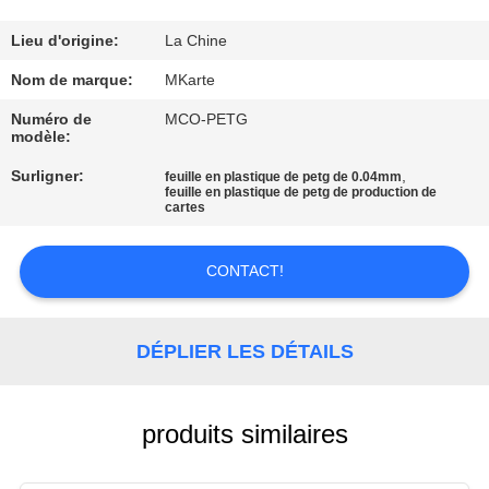
NOUS
Lieu d'origine:
La Chine
VISITE
Nom de marque:
MKarte
DE
Numéro de
MCO-PETG
modèle:
L'USINE
Surligner:
,
feuille en plastique de petg de 0.04mm
feuille en plastique de petg de production de
cartes
CONTRÔLE
DE
CONTACT!
LA
QUALITÉ
DÉPLIER LES DÉTAILS
NOUS
CONTACTER
produits similaires