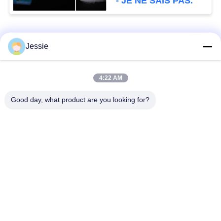
- JE NE SAIS PAS.
Catégories populaires
Tous
Jessie
Matériel de Smart
Matériel de carte de
4:22 AM
Card
PVC
Good day, what product are you looking for?
Feuilles imprimables
Digital imprimant des
de PVC de jet d'encre
feuilles de PVC
Recouvrement enduit
Feuille de noyau de
de PVC
PVC
Plaque d'acier
Protection stratifiée
stratifiée