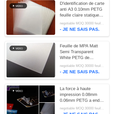
NOUVELLES
D'identification de carte
anti A3 0.10mm PETG
feuille claire statique
DEMANDEZ
de la production
negotiable MOQ:30000 feuilles ou 2 tonnes
UN DEVIS
- JE NE SAIS PAS.
PLAN
Feuille de MPA Matt
DU
Semi Transparent
White PETG de
SITE
l'impression offset 50
negotiable MOQ:30000 feuilles ou 2 tonnes
- JE NE SAIS PAS.
PRIVACY
POLICY
La force à haute
impression 0.08mm
0.06mm PETG a enduit
le film
negotiable MOQ:30000 feuilles ou 2 tonnes