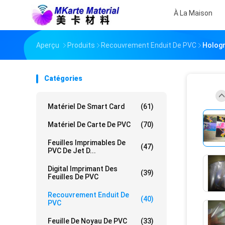
À La Maison
Aperçu
Produits
Recouvrement Enduit De PVC
Hologr
Catégories
Matériel De Smart Card
(61)
Matériel De Carte De PVC
(70)
Feuilles Imprimables De
(47)
PVC De Jet D...
Digital Imprimant Des
(39)
Feuilles De PVC
Recouvrement Enduit De
(40)
PVC
Feuille De Noyau De PVC
(33)