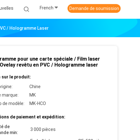
French
uvelles
Demande de soumission
 PVC / Hologramme Laser
ramme pour une carte spéciale / Film laser
/ Ovelay revêtu en PVC / Hologramme laser
 sur le produit:
rigine:
Chine
 marque:
MK
 de modèle:
MK-HCO
ions de paiement et expédition:
té de
3 000 pièces
nde min: