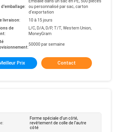
Emballé dans un sac en PE, 500 pièces
s d'emballage:
ou personnalisé par sac, carton
d'exportation
e livraison:
10 à 15 jours
ions de
L/C, D/A, D/P, T/T, Western Union,
nt:
MoneyGram
té
50000 par semaine
ovisionnement:
Meilleur Prix
Contact
Forme spéciale d'un côté,
e:
revêtement de colle de l'autre
côté