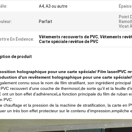
ille:
A4, A3 ou autre
Épaiss
Point 
uleur:
Parfait
Ramoll
Vicat À
Vêtements recouverts de PVC
,
Vêtements revêt
ttre En Évidence:
Carte spéciale revêtue de PVC
ption de produit
osition holographique pour une carte spéciale/ Film laser/PVC r
roduction d'un revêtement holographique pour une carte spéciale/
également connu sous le nom de film stratifiant, son ingrédient principal e
n PVC recouvert d'une couche de thermosol,de sorte qu'il et la feuille 
 ont un bon effet d'adhérenceLa fonction principale du film de ruban es
en PVC.
e chauffage et la pression de la machine de stratification, la carte en 
ouer un très bon effet protecteur sur le contenu d'impression,empêche ef