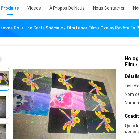
Produits
Vidéos
À Propos De Nous
Nous Contacter
No
amme Pour Une Carte Spéciale / Film Laser Film / Ovelay Revêtu En
Holog
Film 
Détails
Lieu d'o
Nom de
Numéro
Condit
Quanti
comma