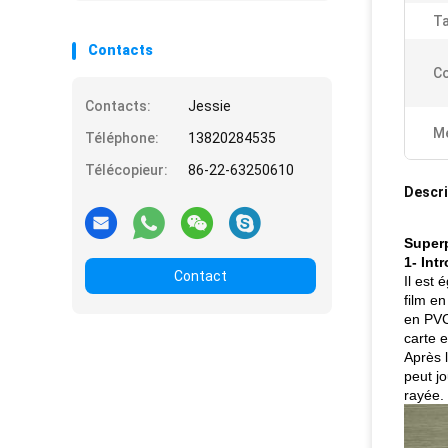
Ta
Contacts
Co
Contacts:
Jessie
Me
Téléphone:
13820284535
Télécopieur:
86-22-63250610
Descri
Superp
1- Int
Contact
Il est 
film e
en PVC
carte 
Après l
peut j
rayée.