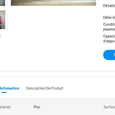
Détail
Délai d
Condit
paieme
Capaci
d'appr
 Infomation
Description De Produit
tériel:
Pvc
Surfac