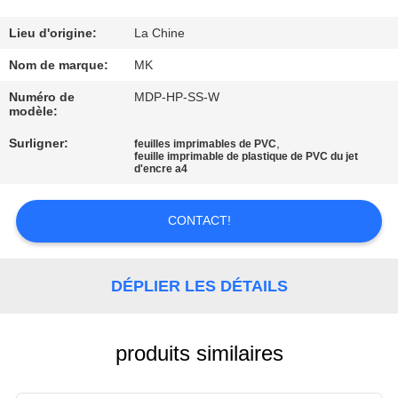
NOUS
Lieu d'origine:
La Chine
VISITE
Nom de marque:
MK
DE
Numéro de
MDP-HP-SS-W
modèle:
L'USINE
Surligner:
,
feuilles imprimables de PVC
feuille imprimable de plastique de PVC du jet
d'encre a4
CONTRÔLE
DE
CONTACT!
LA
QUALITÉ
DÉPLIER LES DÉTAILS
NOUS
CONTACTER
produits similaires