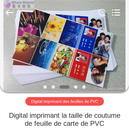
MKarte
Material
Technology
(Tianjin)
Limited.
All
Rights
Reserved.
À
LA
MAISON
PRODUITS
VIDÉOS
À
Digital imprimant des feuilles de PVC
PROPOS
Digital imprimant la taille de coutume
DE
de feuille de carte de PVC