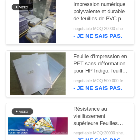
NOUVELLES
Impression numérique
polyvalente et durable
de feuilles de PVC pour
DEMANDEZ
la production de cartes
negotiable MOQ:20000 sheets or 2 tons
UN DEVIS
d'identité intelligentes
- JE NE SAIS PAS.
de haute qualité
PLAN
Feuille d'impression en
DU
PET sans déformation
pour HP Indigo, feuille
SITE
d'impression de carte
negotiable MOQ:500 000 feuilles par mois
en PET, feuille de carte
- JE NE SAIS PAS.
PRIVACY
en PET imprimée par
imprimante numérique
POLICY
M-PET-HIP
Résistance au
vieillissement
supérieure Feuilles
imprimables en PVC
negotiable MOQ:20000 sheets or 2 tons
revêtues d'encre