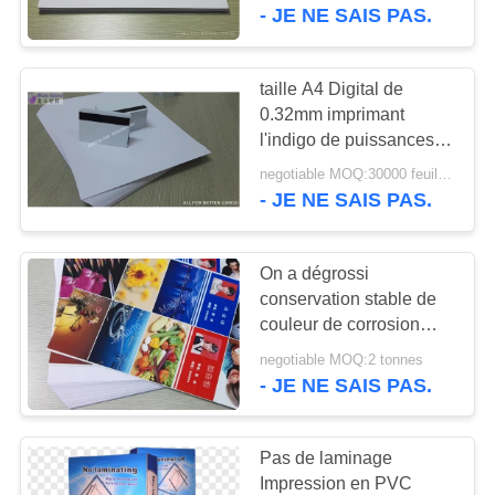
NOUS
de carte de PVC
- JE NE SAIS PAS.
VISITE
taille A4 Digital de
DE
0.32mm imprimant
l'indigo de puissances
L'USINE
en chevaux de feuilles
negotiable MOQ:30000 feuilles ou 2 tonnes
de PVC à simple face
- JE NE SAIS PAS.
pour la carte en
CONTRÔLE
plastique
DE
On a dégrossi
LA
conservation stable de
couleur de corrosion
QUALITÉ
imprimable de feuilles
negotiable MOQ:2 tonnes
de PVC non
- JE NE SAIS PAS.
NOUS
CONTACTER
Pas de laminage
Impression en PVC