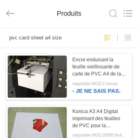
MKarte
Material
Technology
Produits
(Tianjin)
Limited.
All
Rights
Reserved.
À
pvc card sheet a4 size
LA
MAISON
Encre enduisant la
feuille vieillissante de
PRODUITS
carte de PVC A4 de la
résistance 0.4mm
negotiable MOQ:2 tonnes
VIDÉOS
- JE NE SAIS PAS.
À
Konica A3 A4 Digital
imprimant des feuilles
PROPOS
de PVC pour la
DE
fabrication en plastique
negotiable MOQ:20000 feuilles ou 2 tonnes