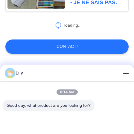
- JE NE SAIS PAS.
de résistance
loading...
CONTACT!
Catégories populaires
Tous
Lily
Matériel de Smart
Matériel de carte de
6:14 AM
Card
PVC
Good day, what product are you looking for?
Feuilles imprimables
Digital imprimant des
de PVC de jet d'encre
feuilles de PVC