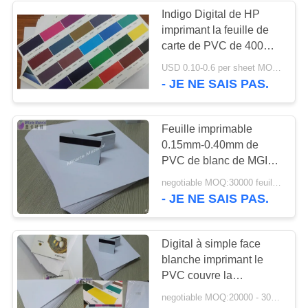
Indigo Digital de HP
imprimant la feuille de
carte de PVC de 400
microns
USD 0.10-0.6 per sheet MOQ:30000 feuilles ou 2 tonnes
- JE NE SAIS PAS.
Feuille imprimable
0.15mm-0.40mm de
PVC de blanc de MGI
Digital avec la force de
negotiable MOQ:30000 feuilles ou 2 tonnes
pipi forte
- JE NE SAIS PAS.
Digital à simple face
blanche imprimant le
PVC couvre la
représentation
negotiable MOQ:20000 - 30000 feuilles
vieillissante supérieure