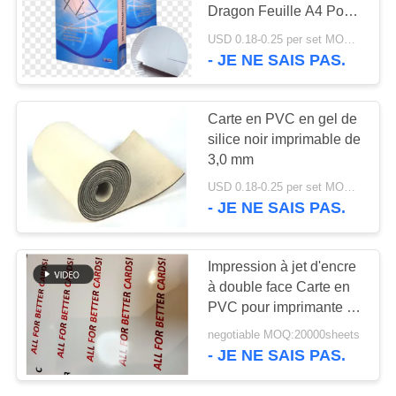
NOUVELLES
Dragon Feuille A4 Pour
l'impression de cartes en
USD 0.18-0.25 per set MOQ:5000 ensembles (3 feuilles par feuille)
PVC
- JE NE SAIS PAS.
DEMANDEZ
UN DEVIS
Carte en PVC en gel de
silice noir imprimable de
PLAN
3,0 mm
DU
USD 0.18-0.25 per set MOQ:50 feuilles
SITE
- JE NE SAIS PAS.
PRIVACY
Impression à jet d'encre
à double face Carte en
POLICY
PVC pour imprimante à
jet d'encre Epson et
negotiable MOQ:20000sheets
Cannon Tolérance de
- JE NE SAIS PAS.
taille /-0,5 mm MIP-DS-
W