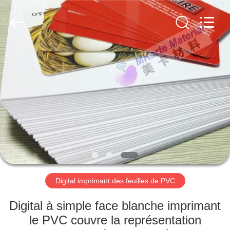
MKarte
Material
Technology
(Tianjin)
Limited.
All
Rights
Reserved.
À
LA
MAISON
PRODUITS
VIDÉOS
À
Digital imprimant des feuilles de PVC
PROPOS
Digital à simple face blanche imprimant
DE
le PVC couvre la représentation