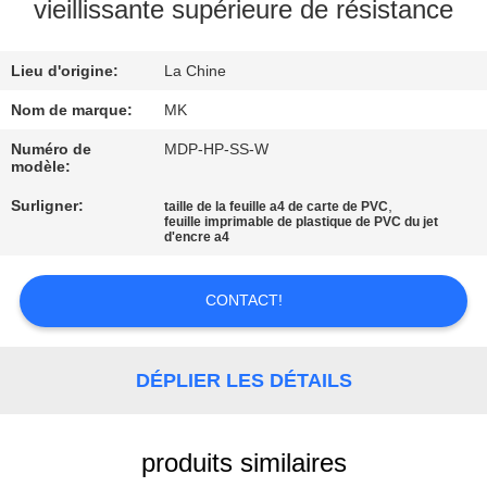
NOUS
vieillissante supérieure de résistance
Lieu d'origine:
La Chine
VISITE
DE
Nom de marque:
MK
L'USINE
Numéro de
MDP-HP-SS-W
modèle:
Surligner:
,
taille de la feuille a4 de carte de PVC
CONTRÔLE
feuille imprimable de plastique de PVC du jet
d'encre a4
DE
LA
CONTACT!
QUALITÉ
DÉPLIER LES DÉTAILS
NOUS
CONTACTER
produits similaires