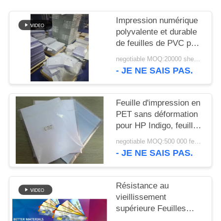
NOUVELLES
Impression numérique
polyvalente et durable
DEMANDEZ
de feuilles de PVC pour
UN DEVIS
la production de cartes
negotiable MOQ:20000 sheets or 2 tons
d'identité intelligentes
- JE NE SAIS PAS.
de haute qualité
PLAN
DU
Feuille d'impression en
SITE
PET sans déformation
pour HP Indigo, feuille
d'impression de carte
negotiable MOQ:500 000 feuilles par mois
PRIVACY
en PET, feuille de carte
- JE NE SAIS PAS.
en PET imprimée par
POLICY
imprimante numérique
M-PET-HIP
Résistance au
vieillissement
supérieure Feuilles
imprimables en PVC