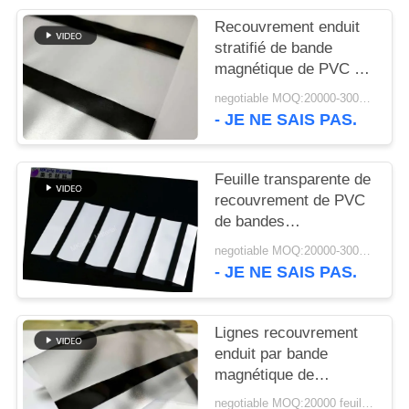
NOUVELLES
Recouvrement enduit
stratifié de bande
DEMANDEZ
magnétique de PVC de
0.05mm HICO
UN DEVIS
negotiable MOQ:20000-30000 feuilles
- JE NE SAIS PAS.
PLAN
Feuille transparente de
DU
recouvrement de PVC
SITE
de bandes
magnétiques de LOCO
negotiable MOQ:20000-30000 feuilles
12.7mm
PRIVACY
- JE NE SAIS PAS.
POLICY
Lignes recouvrement
enduit par bande
magnétique de
Peelable 300oe 5
negotiable MOQ:20000 feuilles