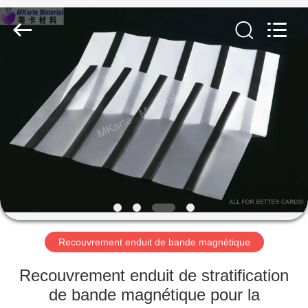
MKarte
Material
Technology
(Tianjin)
Limited.
All
Rights
Reserved.
À
LA
MAISON
PRODUITS
VIDÉOS
À
Recouvrement enduit de bande magnétique
PROPOS
Recouvrement enduit de stratification
DE
de bande magnétique pour la