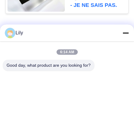
- JE NE SAIS PAS.
Catégories populaires
Tous
Lily
Matériel de Smart
Matériel de carte de
6:14 AM
Card
PVC
Good day, what product are you looking for?
Feuilles imprimables
Digital imprimant des
de PVC de jet d'encre
feuilles de PVC
Recouvrement enduit
Feuille de noyau de
de PVC
PVC
Plaque d'acier
Protection stratifiée
stratifiée