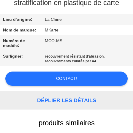
NOUS
stratification en plastique de carte
Lieu d'origine:
La Chine
VISITE
DE
Nom de marque:
MKarte
L'USINE
Numéro de
MCO-MS
modèle:
Surligner:
,
recouvrement résistant d'abrasion
CONTRÔLE
recouvrements colorés par a4
DE
LA
CONTACT!
QUALITÉ
DÉPLIER LES DÉTAILS
NOUS
CONTACTER
produits similaires