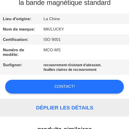
NOUS
la bande magnétique standard
Lieu d'origine:
La Chine
VISITE
DE
Nom de marque:
MK/LUCKY
L'USINE
Certification:
ISO 9001
Numéro de
MCO-MS
modèle:
CONTRÔLE
Surligner:
,
recouvrement résistant d'abrasion
DE
feuilles claires de recouvrement
LA
QUALITÉ
CONTACT!
NOUS
DÉPLIER LES DÉTAILS
CONTACTER