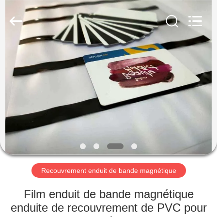
MKarte
Material
Technology
(Tianjin)
Limited.
All
Rights
Reserved.
À
LA
MAISON
PRODUITS
VIDÉOS
À
Recouvrement enduit de bande magnétique
PROPOS
Film enduit de bande magnétique
DE
enduite de recouvrement de PVC pour