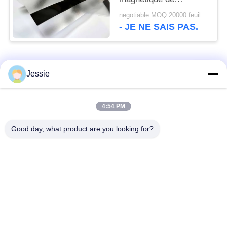
Peelable 300oe 5
negotiable MOQ:20000 feuilles
- JE NE SAIS PAS.
Catégories populaires
Tous
Jessie
Matériel de Smart
Matériel de carte de
4:54 PM
Card
PVC
Good day, what product are you looking for?
Feuilles imprimables
Digital imprimant des
de PVC de jet d'encre
feuilles de PVC
Recouvrement enduit
Feuille de noyau de
de PVC
PVC