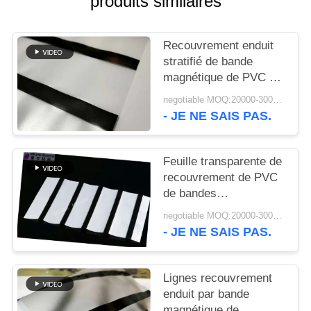
produits similaires
NOUVELLES
Recouvrement enduit
DEMANDEZ
stratifié de bande
UN DEVIS
magnétique de PVC de
0.05mm HICO
negotiable MOQ:20000-30000 feuilles
PLAN
- JE NE SAIS PAS.
DU
SITE
Feuille transparente de
recouvrement de PVC
de bandes
PRIVACY
magnétiques de LOCO
negotiable MOQ:20000-30000 feuilles
12.7mm
POLICY
- JE NE SAIS PAS.
Lignes recouvrement
enduit par bande
magnétique de