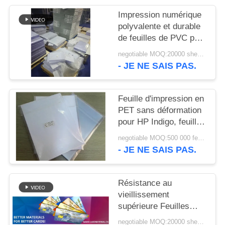
NOUVELLES
Impression numérique
polyvalente et durable
DEMANDEZ
de feuilles de PVC pour
la production de cartes
UN DEVIS
negotiable MOQ:20000 sheets or 2 tons
d'identité intelligentes
- JE NE SAIS PAS.
de haute qualité
PLAN
Feuille d'impression en
DU
PET sans déformation
SITE
pour HP Indigo, feuille
d'impression de carte
negotiable MOQ:500 000 feuilles par mois
en PET, feuille de carte
PRIVACY
- JE NE SAIS PAS.
en PET imprimée par
POLICY
imprimante numérique
M-PET-HIP
Résistance au
vieillissement
supérieure Feuilles
imprimables en PVC
negotiable MOQ:20000 sheets or 2 tons